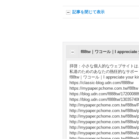
記事を閉じて表示
f88tw｜ワコール｜I appreciate yo
拝啓：小さな個人的なウェブサイトは
私達のためのあなたの熱狂的なサポー
f88tw｜ワコール｜I appreciate your kind
https://classic-blog.udn.com/f888tw
https://mypaper.pchome.com.tw/f88tw
https://blog.udn.com/f888tw/17200088
https://blog.udn.com/f888tw/13035740
http://mypaper.pchome.com.tw/f88tw/
http://mypaper.pchome.com.tw/f88tw/
http://mypaper.pchome.com.tw/f88tw/
http://mypaper.pchome.com.tw/f88tw/
http://mypaper.pchome.com.tw/f88tw/
http://mypaper.pchome.com.tw/f88tw/
http://mypaper.pchome.com.tw/f88tw/