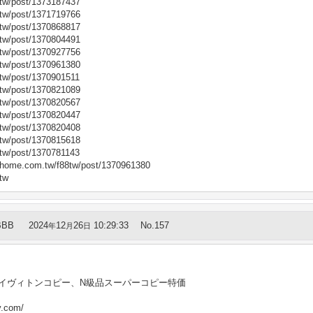
tw/post/1373187437
tw/post/1371719766
tw/post/1370868817
tw/post/1370804491
tw/post/1370927756
tw/post/1370961380
tw/post/1370901511
tw/post/1370821089
tw/post/1370820567
tw/post/1370820447
tw/post/1370820408
tw/post/1370815618
tw/post/1370781143
ome.com.tw/f88tw/post/1370961380
tw
BBB
2024
12
26
10:29:33
No.157
年
月
日
イヴィトンコピー、N級品スーパーコピー特価
.com/