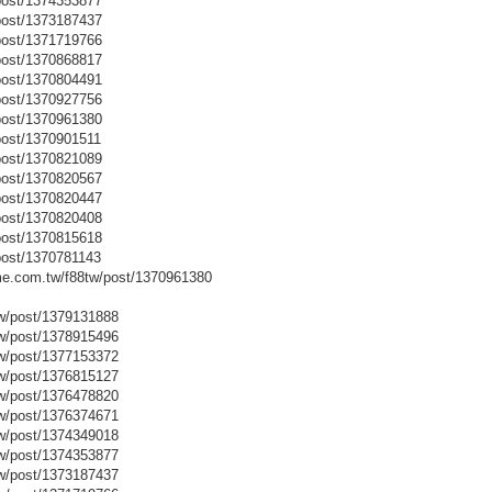
post/1374353877
post/1373187437
post/1371719766
post/1370868817
post/1370804491
post/1370927756
post/1370961380
post/1370901511
post/1370821089
post/1370820567
post/1370820447
post/1370820408
post/1370815618
post/1370781143
.com.tw/f88tw/post/1370961380
w/post/1379131888
w/post/1378915496
w/post/1377153372
w/post/1376815127
w/post/1376478820
w/post/1376374671
w/post/1374349018
w/post/1374353877
w/post/1373187437