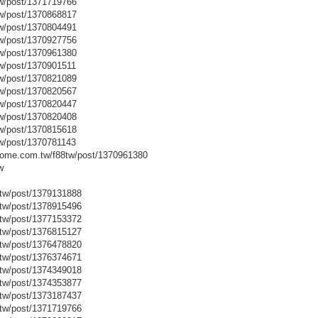
w/post/1371719766
w/post/1370868817
w/post/1370804491
w/post/1370927756
w/post/1370961380
w/post/1370901511
w/post/1370821089
w/post/1370820567
w/post/1370820447
w/post/1370820408
w/post/1370815618
w/post/1370781143
me.com.tw/f88tw/post/1370961380
w
tw/post/1379131888
tw/post/1378915496
tw/post/1377153372
tw/post/1376815127
tw/post/1376478820
tw/post/1376374671
tw/post/1374349018
tw/post/1374353877
tw/post/1373187437
tw/post/1371719766