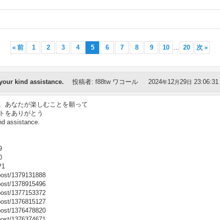
«
前
1
2
3
4
5
6
7
8
9
10
...
20
次
»
ur kind assistance.
投稿者
:
f88tw ワコール
2024
12
29
23:06:31
年
月
日
、あなたが楽しむことを願って
トをありがとう
 assistance.
9
0
P1
post/1379131888
post/1378915496
post/1377153372
post/1376815127
post/1376478820
post/1376374671