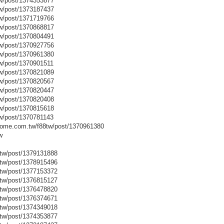
w/post/1374353877
w/post/1373187437
w/post/1371719766
w/post/1370868817
w/post/1370804491
w/post/1370927756
w/post/1370961380
w/post/1370901511
w/post/1370821089
w/post/1370820567
w/post/1370820447
w/post/1370820408
w/post/1370815618
w/post/1370781143
me.com.tw/f88tw/post/1370961380
w
tw/post/1379131888
tw/post/1378915496
tw/post/1377153372
tw/post/1376815127
tw/post/1376478820
tw/post/1376374671
tw/post/1374349018
tw/post/1374353877