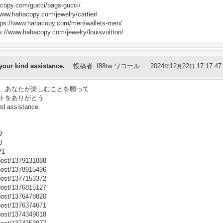
y.com/gucci/bags-gucci/
hacopy.com/jewelry/cartier/
.hahacopy.com/men/wallets-men/
ahacopy.com/jewelry/louisvuitton/
ur kind assistance.
投稿者
:
f88tw ワコール
2024
12
22
17:17:47
年
月
日
、あなたが楽しむことを願って
トをありがとう
 assistance.
9
0
P1
post/1379131888
post/1378915496
post/1377153372
post/1376815127
post/1376478820
post/1376374671
post/1374349018