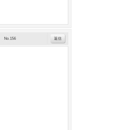
No.156