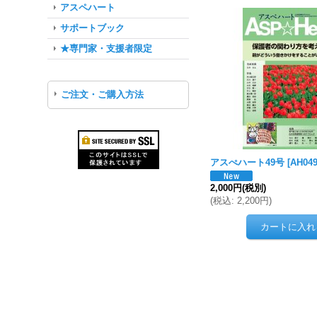
アスペハート
サポートブック
★専門家・支援者限定
ご注文・ご購入方法
アスぺハート49号
[
AH04
2,000円
(税別)
(
税込
:
2,200円
)