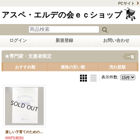
PCサイト
アスペ・エルデの会ｅｃショップ
ログイン
新規登録
お問い合わせ
★専門家・支援者限定
一覧
おすすめ順
価格の安い順
売れ筋順
表示件数
:
楽しい子育てのための ペアレント・プログラム マニュアル 2015-2020
600円
(税別)