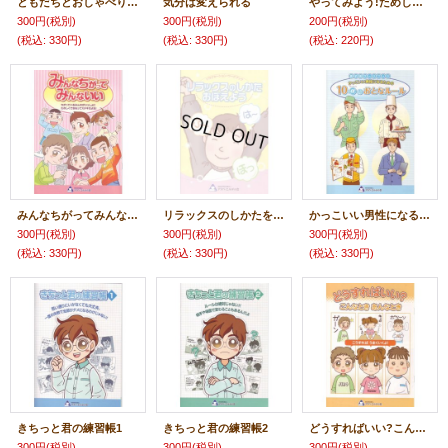
ともだちとおしゃべりするってたのしいね
気分は変えられる
やってみよう!ためしてみよう!(こだわり行動攻略BOOK)
300円
(税別)
300円
(税別)
200円
(税別)
(税込
:
330円)
(税込
:
330円)
(税込
:
220円)
みんなちがってみんないい
リラックスのしかたをおぼえよう
かっこいい男性になるための10+αの大人ルール
300円
(税別)
300円
(税別)
300円
(税別)
(税込
:
330円)
(税込
:
330円)
(税込
:
330円)
きちっと君の練習帳1
きちっと君の練習帳2
どうすればいい?こんなときあんなとき
300円
(税別)
300円
(税別)
300円
(税別)