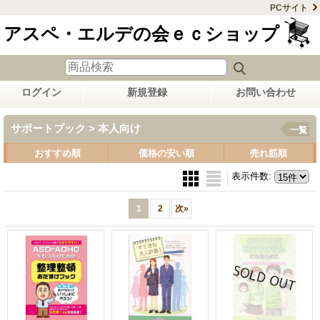
PCサイト
アスペ・エルデの会ｅｃショップ
ログイン
新規登録
お問い合わせ
サポートブック > 本人向け
一覧
おすすめ順
価格の安い順
売れ筋順
表示件数
:
1
2
次
»