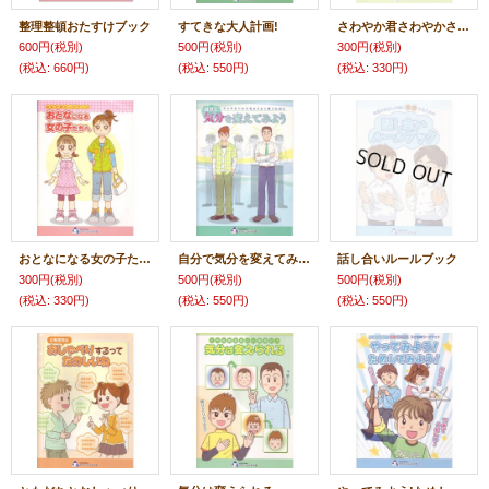
整理整頓おたすけブック
すてきな大人計画!
さわやか君さわやかさんになるために
600円
(税別)
500円
(税別)
300円
(税別)
(税込
:
660円)
(税込
:
550円)
(税込
:
330円)
おとなになる女の子たちへ
自分で気分を変えてみよう
話し合いルールブック
300円
(税別)
500円
(税別)
500円
(税別)
(税込
:
330円)
(税込
:
550円)
(税込
:
550円)