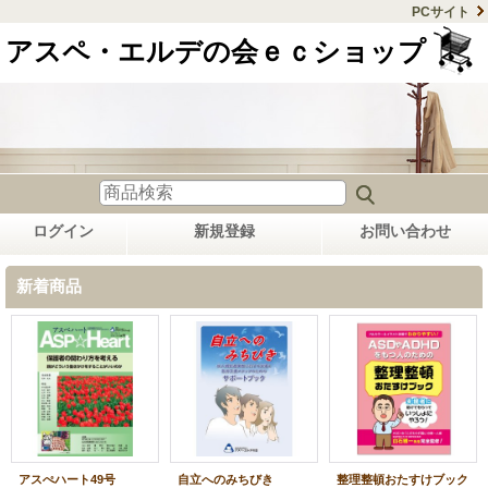
PCサイト
アスペ・エルデの会ｅｃショップ
ログイン
新規登録
お問い合わせ
新着商品
アスぺハート49号
自立へのみちびき
整理整頓おたすけブック