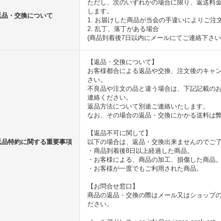
ただし、次のいずれかの場合に限り、返送料
します。
返品・交換について
1. お届けした商品が当会の手違いによりご注
2. 乱丁、落丁がある場合
(商品到着後7日以内にメールにてご連絡下さい
【返品・交換について】
お客様都合による返品や交換、注文後のキャ
さい。
不良品や注文の品と違う場合は、下記記載のお
連絡ください。
返品方法について別途ご連絡いたします。
なお、その場合の返品・交換にかかる送料は
【返品不可に関して】
返品特約に関する重要事項
以下の場合は、返品・交換出来ませんのでご
・商品到着後8日以上経過した商品。
・お客様による、商品の加工、損傷した商品
・お客様が一度でもご利用された商品。
【お問合せ窓口】
商品の返品・交換の際はメール又はショップ
ださい。