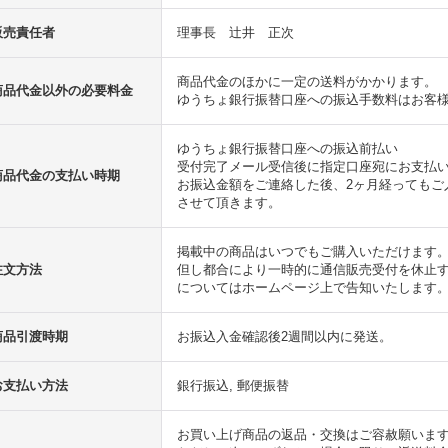
販売責任者
理事長 辻井 正次
商品代金のほかに一定の送料がかかります。
商品代金以外の必要料金
ゆうちょ銀行振替口座への振込手数料はお客
ゆうちょ銀行振替口座への振込前払い
受付完了メール受信後に指定口座宛にお支払
商品代金の支払い時期
お振込金額をご連絡した後、2ヶ月経ってもご
させて頂きます。
掲載中の商品はいつでもご購入いただけます
注文方法
但し都合により一時的に通信販売受付を休止
についてはホームページ上で告知いたします
商品引渡時期
お振込入金確認後2週間以内に発送。
お支払い方法
銀行振込, 郵便振替
お買い上げ商品の返品・交換はご容赦願いま