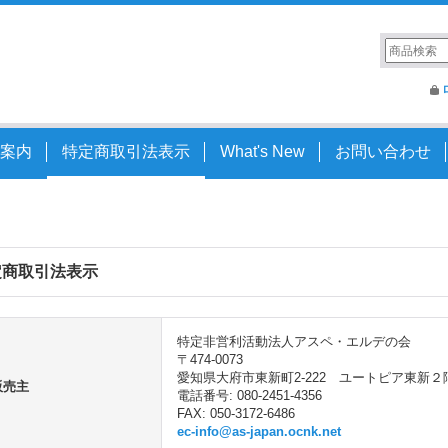
案内
特定商取引法表示
What's New
お問い合わせ
定商取引法表示
特定非営利活動法人アスペ・エルデの会
〒474-0073
愛知県大府市東新町2-222 ユートピア東新２
販売主
電話番号
:
080-2451-4356
FAX
:
050-3172-6486
ec-info@as-japan.ocnk.net