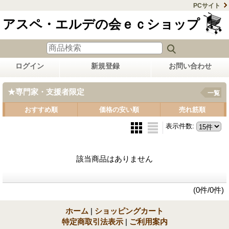
PCサイト
アスペ・エルデの会ｅｃショップ
ログイン
新規登録
お問い合わせ
★専門家・支援者限定
一覧
おすすめ順
価格の安い順
売れ筋順
表示件数
:
該当商品はありません
(0件/0件)
ホーム
|
ショッピングカート
特定商取引法表示
|
ご利用案内