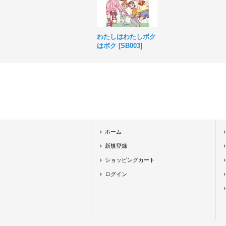
わたしはわたしボク
はボク
[
SB003
]
ホーム
新規登録
ショッピングカート
ログイン