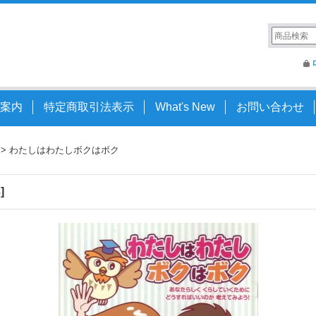
案内
特定商取引法表示
What's New
お問い合わせ
>
わたしはわたしボクはボク
3
]