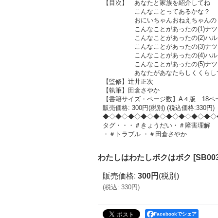
【目次】 あなたと家族を紹介してね
こんなことってあるかな？
おにいちゃんおねえちゃんの？？
こんなことがあったの(1)ナツ
こんなことがあったの(2)ハル
こんなことがあったの(3)ナツ
こんなことがあったの(4)ハル
こんなことがあったの(5)ナツミ
あなたがあなたらしくくらしてい
【監修】辻井正次
【執筆】田倉さやか
【書籍サイズ・ページ数】A４版 18ペ
販売価格: 300円(税別) (税込価格:330円)
◆◇◆◇◆◇◆◇◆◇◆◇◆◇◆◇◆◇
タグ・・・＃きょうだい・＃障害理解
・＃トラブル ・＃田倉さやか
わたしはわたしボクはボク
[
SB00
販売価格
:
300円
(税別)
(
税込
:
330円
)
Facebookでシェア