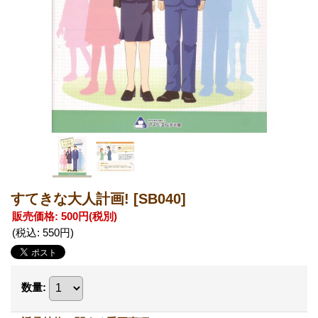
すてきな大人計画!
[SB040]
販売価格
:
500円
(税別)
(税込
:
550円
)
数量
: