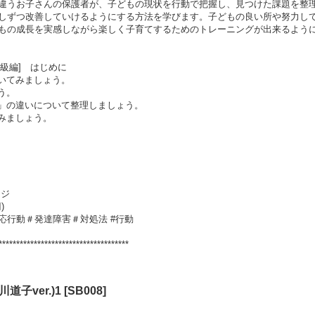
違うお子さんの保護者が、子どもの現状を行動で把握し、見つけた課題を整
しずつ改善していけるようにする方法を学びます。子どもの良い所や努力し
もの成長を実感しながら楽しく子育てするためのトレーニングが出来るよう
初級編] はじめに
書いてみましょう。
う。
ろ」の違いについて整理しましょう。
みましょう。
ージ
)
応行動＃発達障害＃対処法 #行動
*************************************
子ver.)1
[
SB008
]