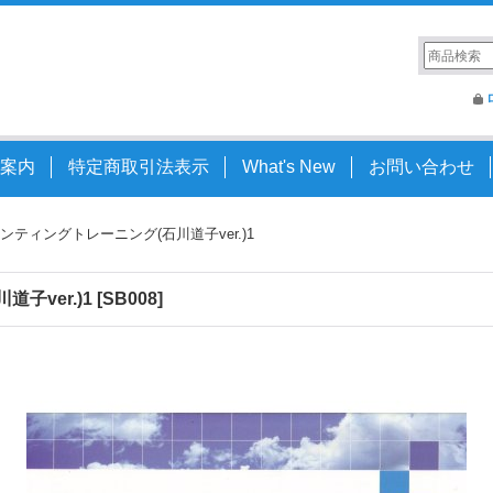
案内
特定商取引法表示
What's New
お問い合わせ
ンティングトレーニング(石川道子ver.)1
子ver.)1
[
SB008
]