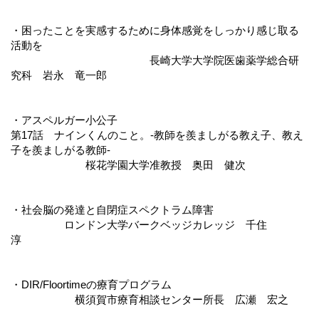
・困ったことを実感するために身体感覚をしっかり感じ取る
活動を
長崎大学大学院医歯薬学総合研
究科 岩永 竜一郎
・アスペルガー小公子
第17話 ナインくんのこと。-教師を羨ましがる教え子、教え
子を羨ましがる教師-
桜花学園大学准教授 奥田 健次
・社会脳の発達と自閉症スペクトラム障害
ロンドン大学バークベッジカレッジ 千住
淳
・DIR/Floortimeの療育プログラム
横須賀市療育相談センター所長 広瀬 宏之