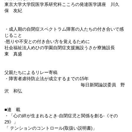
東京大学大学院医学系研究科こころの発達医学講座 川久
保 友紀
・成人期の自閉症スペクトラム障害の人たちの付き合いで感
じること
-怒りや不安との付き合い方を覚えるために
社会福祉法人めひの学園自閉症支援施設うさか寮施設長
東 真盛
父親たちによるリレー寄稿
・障害者虐待防止法が成立するまでの15年
毎日新聞論説委員 野
沢 和弘
■連 載
・「心の絆が生まれるとき-自閉症児と関係を創る-《その
29》」
「 テンションのコントロール(取扱い説明書)」