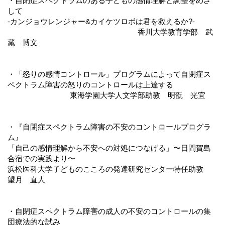
・自閉症スペクトラムのある子どもの感情理解と調整をめざ
して
-カンジョウレンジャー&カイケツロボは君を救えるか?-
香川大学教育学部 武
藏 博文
・「怒りの感情コントロール」プログラムによって自閉症ス
ペクトラム障害の怒りのコントロールは上達する
東海学園大学人文学部助教 明翫 光宜
・『自閉症スペクトラム障害の不安のコントロールプログラ
ム』
「自己の感情理解から不安への対処につなげる」〜日間賀島
合宿での実践より〜
浜松医科大学子どものこころの発達研究センター特任助教
望月 直人
・自閉症スペクトラム障害の成人の不安のコントロールの集
団療法的な試み