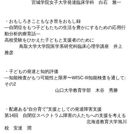
宮城学院女子大学発達臨床学科 白石 雅一
・おもしろきこともなき世をおもし録
―自閉症をもつ子どもたちの生活を豊かにするための応用行
動分析的療育話―
高校受験をひかえた子どもと支援者のために
鳥取大学大学院医学系研究科臨床心理学講座 井上
雅彦
・子どもの発達と知的評価
―知能検査がもつ可能性と限界〜WISC-III知能検査を通して:
その2
山口大学教育学部 木谷 秀勝
・配慮ある“自分育て”支援としての発達障害支援
第14回 自閉症スペクトラム障害の人たちへの支援を考える
北海道教育大学旭川
校 安達 潤