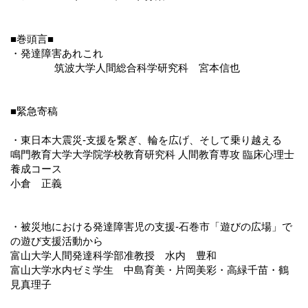
■巻頭言■
・発達障害あれこれ
筑波大学人間総合科学研究科 宮本信也
■緊急寄稿
・東日本大震災-支援を繋ぎ、輪を広げ、そして乗り越える
鳴門教育大学大学院学校教育研究科 人間教育専攻 臨床心理士
養成コース
小倉 正義
・被災地における発達障害児の支援-石巻市「遊びの広場」で
の遊び支援活動から
富山大学人間発達科学部准教授 水内 豊和
富山大学水内ゼミ学生 中島育美・片岡美彩・高緑千苗・鶴
見真理子