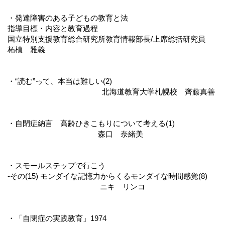
・発達障害のある子どもの教育と法
指導目標・内容と教育過程
国立特別支援教育総合研究所教育情報部長/上席総括研究員
柘植 雅義
・“読む”って、本当は難しい(2)
北海道教育大学札幌校 齊藤真善
・自閉症納言 高齢ひきこもりについて考える(1)
森口 奈緒美
・スモールステップで行こう
-その(15) モンダイな記憶力からくるモンダイな時間感覚(8)
ニキ リンコ
・「自閉症の実践教育」1974