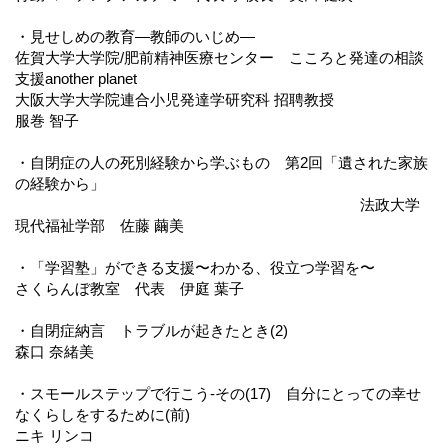
・見せしめの教育―教師のいじめ―
佐賀大学大学院/肥前精神医療センター こころと発達の相談
支援another planet
大阪大学大学院連合小児発達学研究科 招聘教授
服巻 智子
・自閉症の人の死別経験から学ぶもの 第2回「遺された家族
の経験から」
法政大学
現代福祉学部 佐藤 繭美
・「学習塾」ができる支援〜わかる、役立つ学習を〜
さくらんぼ教室 代表 伊庭 葉子
・自閉症納言 トラブルが起きたとき(2)
森口 奈緒美
・スモールステップで行こう-その(17) 自分にとっての幸せ
なくらしをするために(前)
ニキ リンコ