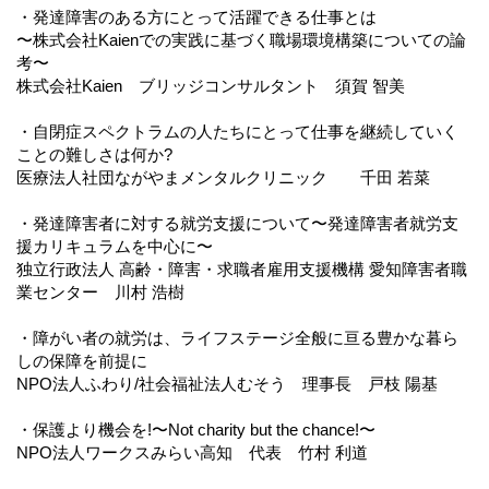
・発達障害のある方にとって活躍できる仕事とは
〜株式会社Kaienでの実践に基づく職場環境構築についての論
考〜
株式会社Kaien ブリッジコンサルタント 須賀 智美
・自閉症スペクトラムの人たちにとって仕事を継続していく
ことの難しさは何か?
医療法人社団ながやまメンタルクリニック 千田 若菜
・発達障害者に対する就労支援について〜発達障害者就労支
援カリキュラムを中心に〜
独立行政法人 高齢・障害・求職者雇用支援機構 愛知障害者職
業センター 川村 浩樹
・障がい者の就労は、ライフステージ全般に亘る豊かな暮ら
しの保障を前提に
NPO法人ふわり/社会福祉法人むそう 理事長 戸枝 陽基
・保護より機会を!〜Not charity but the chance!〜
NPO法人ワークスみらい高知 代表 竹村 利道