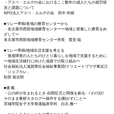
・アスペ・エルデの会におけるここ数年の成人たちの就労状
況と課題について
NPO法人アスペ・エルデの会 田中 尚樹
■リレー寄稿/各地の療育センターから
・名古屋市西部地域療育センター〜地域と密着した療育をめ
ざして〜
名古屋市西部地域療育センター所長 鷲見 聡
■リレー寄稿/地域生活支援を考える
・発達障害の人たちのひとり暮らしを地域で支援するために
〜地域生活移行に向けた滋賀での取り組み〜
社会福祉法人滋賀県社会福祉事業団/クリエートプラザ東近江
「ジョブカレ」
松田 裕次郎
■連 載
・心の絆が生まれるとき-自閉症児と関係を創る-《その32》
そのまま教材カタログ〜操作する(動かす)こと〜
宮城学院女子大学発達臨床学科 白石 雅一