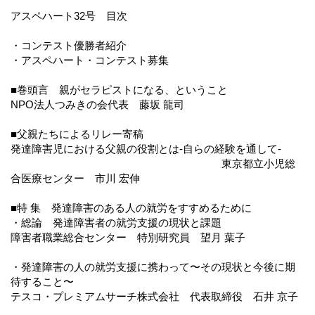
アスペハート32号 目次
・コンテスト優勝者紹介
・アスペハート・コンテスト募集
■巻頭言 親がセラピストになる、ということ
NPO法人つみきの会代表 藤坂 龍司
■父親たちによるリレー寄稿
発達障害児における父親の役割とは-自らの経験を通して-
東京都立小児総
合医療センター 市川 宏伸
■特 集 発達障害のある人の就労をすすめるために
・総論 発達障害者の就労支援の現状と課題
障害者職業総合センター 特別研究員 望月 葉子
・発達障害の人の就労支援に携わって〜その現状と今後に期
待すること〜
テスコ・プレミアムサーチ株式会社 代表取締役 石井 京子