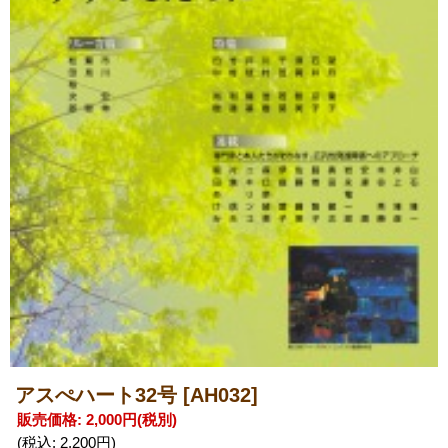
アスぺハート32号
[AH032]
販売価格
:
2,000円
(税別)
(税込
:
2,200円
)