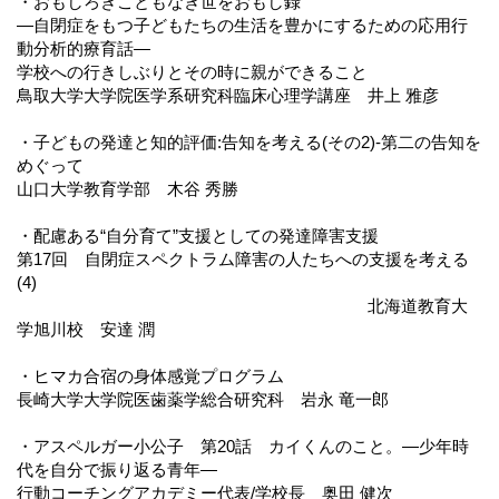
・おもしろきこともなき世をおもし録
―自閉症をもつ子どもたちの生活を豊かにするための応用行
動分析的療育話―
学校への行きしぶりとその時に親ができること
鳥取大学大学院医学系研究科臨床心理学講座 井上 雅彦
・子どもの発達と知的評価:告知を考える(その2)-第二の告知を
めぐって
山口大学教育学部 木谷 秀勝
・配慮ある“自分育て”支援としての発達障害支援
第17回 自閉症スペクトラム障害の人たちへの支援を考える
(4)
北海道教育大
学旭川校 安達 潤
・ヒマカ合宿の身体感覚プログラム
長崎大学大学院医歯薬学総合研究科 岩永 竜一郎
・アスペルガー小公子 第20話 カイくんのこと。―少年時
代を自分で振り返る青年―
行動コーチングアカデミー代表/学校長 奥田 健次