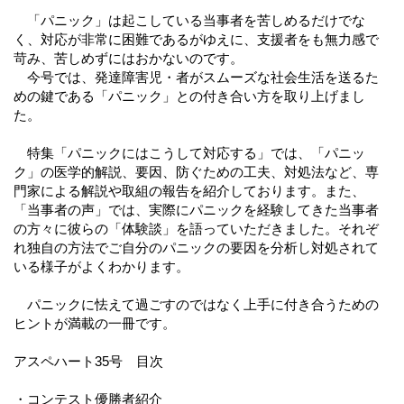
「パニック」は起こしている当事者を苦しめるだけでな
く、対応が非常に困難であるがゆえに、支援者をも無力感で
苛み、苦しめずにはおかないのです。
今号では、発達障害児・者がスムーズな社会生活を送るた
めの鍵である「パニック」との付き合い方を取り上げまし
た。
特集「パニックにはこうして対応する」では、「パニッ
ク」の医学的解説、要因、防ぐための工夫、対処法など、専
門家による解説や取組の報告を紹介しております。また、
「当事者の声」では、実際にパニックを経験してきた当事者
の方々に彼らの「体験談」を語っていただきました。それぞ
れ独自の方法でご自分のパニックの要因を分析し対処されて
いる様子がよくわかります。
パニックに怯えて過ごすのではなく上手に付き合うための
ヒントが満載の一冊です。
アスペハート35号 目次
・コンテスト優勝者紹介