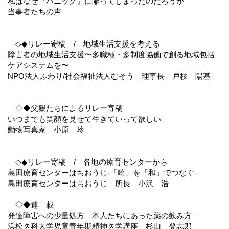
私はなぜ『パニック』に陥ってしまったのだろうか
当事者たちの声
◇◆リレー寄稿 / 地域生活支援を考える
障害者の地域生活支援〜多職種・多制度協働で創る地域包括
ケアシステムを〜
NPO法人ふわり/社会福祉法人むそう 理事長 戸枝 陽基
◇◆父親たちによるリレー寄稿
いつまでも笑顔を見せて生きていって欲しい
動物写真家 小原 玲
◇◆リレー寄稿 / 各地の療育センターから
島田療育センターはちおうじ-「輪」を「和」でつなぐ-
島田療育センターはちおうじ 所長 小沢 浩
◇◆連 載
発達障害への少量処方―本人たちにあった薬の飲み方―
浜松医科大学児童青年期精神医学講座 杉山 登志郎