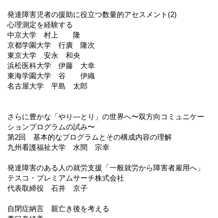
発達障害児者の援助に役立つ数量的アセスメント(2)
心理測定を経験する
中京大学 村上 隆
京都学園大学 行廣 隆次
東京大学 安永 和央
浜松医科大学 伊藤 大幸
東海学園大学 谷 伊織
名古屋大学 平島 太郎
さらに豊かな「やり―とり」の世界へ〜双方向コミュニケー
ションプログラムの試み〜
第2回 基本的なプログラムとその構成内容の理解
九州看護福祉大学 水間 宗幸
発達障害のある人の就労支援「一般就労から障害者雇用へ」
テスコ・プレミアムサーチ株式会社
代表取締役 石井 京子
自閉症納言 親亡き後を考える