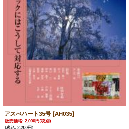
アスぺハート35号
[AH035]
販売価格
:
2,000円
(税別)
(税込
:
2,200円
)