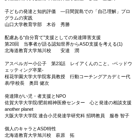
子どもの発達と知的評価 ―日間賀島での「自己理解」プロ
グラムの実践
山口大学教育学部 木谷 秀勝
配慮ある“自分育て”支援としての発達障害支援
第20回 当事者が語る認知世界からASD支援を考える(1)
北海道教育大学旭川校 安達 潤
アスペルガー小公子 第23話 レイアくんのこと。-ベッドウ
ェッティング卒業-
桜花学園大学大学院客員教授 行動コーチングアカデミー代
表/学校長 奥田 健次
発達障がい児・者支援とNPO
佐賀大学大学院/肥前精神医療センター 心と発達の相談支援
another planet
大阪大学大学院 連合小児発達学研究科 招聘教員 服巻 智子
個人のキャラとASD特性
北海道教育大学旭川校 萩原 拓