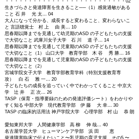
・・・・・・・・・・・・・・・・・・・・・・・・・・02
生きづらさと発達障害を生きること──（1）感覚過敏がある
こと 石 井 光 太… 04
大人になって分かる、成長すると変わること、変わらないこ
と 言語聴覚士 村 上 由 美… 10
思春期以降までを見通して幼児期のASD の子どもたちの支援
で大切なこと 武庫川女子大学 石 川 道 子… 14
思春期以降までを見通して児童期のASD の子どもたちの支援
で大切なこと（1） 山口大学 教育学部 木 谷 秀 勝… 16
思春期以降までを見通して児童期のASD の子どもたちの支援
で大切なこと（2）
宮城学院女子大学 教育学部教育学科（特別支援教育専
攻） 白 石 雅 一… 20
子どもたちの成長を追っていく中でわかってくること 中京大
学 辻 井 正 次… 26
TASP（保育・指導要録のための発達評価シート）をわかりや
すく知る 中部大学 現代教育学部 伊 藤 大 幸… 30
TASP の臨床的活用法 神戸学院大学 心理学部 村 山 恭 朗
愛知東邦大学 人間健康学部 高 柳 伸 哉… 40
名古屋学芸大学 ヒューマンケア学部 浜 田 恵
発達障害臨床で伝えたいこと〜乳児期の育児支援 その5 〜