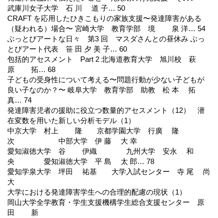
武庫川女子大学 石 川 道 子… 50
CRAFT を応用したひきこもりの家族支援〜発達障害がある
（疑われる）場合〜 宮崎大学 教育学部 境 泉 洋… 54
ぶっとびアートな日々 第3 回 マスダさんとの昼休み ぶっ
とびアート代表 笹 田 夕 美 子… 60
包括的アセスメント Part 2 北海道教育大学 旭川校 萩
原 拓… 68
子どもの受身性について考える〜問題行動が少ない子どもが
良い子なのか？〜 岐阜大学 教育学部 助教 松 本 拓
真… 74
発達障害児者の援助に役立つ数量的アセスメント（12） 潜
在変数を用いた新しい分析モデル（1）
中京大学 村上 隆 京都学園大学 行廣 隆
次 中部大学 伊 藤 大 幸
愛知淑徳大学 谷 伊織 九州大学 安永 和
央 愛知淑徳大学 平 島 太 郎… 78
愛知学泉大学 坪田 祐基 大学入試センター 寺 尾 尚
大
大学における発達障害学生への合理的配慮の現状（1）
岡山大学全学教育・学生支援機構学生総合支援センター 原
田 新