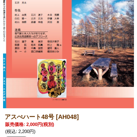
アスぺハート48号
[AH048]
販売価格
:
2,000円
(税別)
(税込
:
2,200円
)