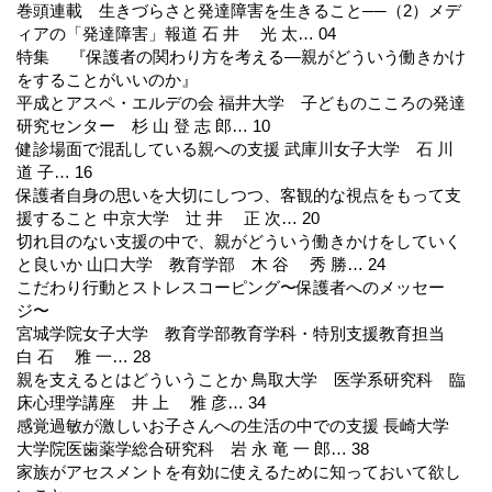
巻頭連載 生きづらさと発達障害を生きること──（2）メデ
ィアの「発達障害」報道 石 井 光 太… 04
特集 『保護者の関わり方を考える―親がどういう働きかけ
をすることがいいのか』
平成とアスペ・エルデの会 福井大学 子どものこころの発達
研究センター 杉 山 登 志 郎… 10
健診場面で混乱している親への支援 武庫川女子大学 石 川
道 子… 16
保護者自身の思いを大切にしつつ、客観的な視点をもって支
援すること 中京大学 辻 井 正 次… 20
切れ目のない支援の中で、親がどういう働きかけをしていく
と良いか 山口大学 教育学部 木 谷 秀 勝… 24
こだわり行動とストレスコーピング〜保護者へのメッセー
ジ〜
宮城学院女子大学 教育学部教育学科・特別支援教育担当
白 石 雅 一… 28
親を支えるとはどういうことか 鳥取大学 医学系研究科 臨
床心理学講座 井 上 雅 彦… 34
感覚過敏が激しいお子さんへの生活の中での支援 長崎大学
大学院医歯薬学総合研究科 岩 永 竜 一 郎… 38
家族がアセスメントを有効に使えるために知っておいて欲し