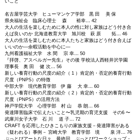
いこと
名古屋学芸大学 ヒューマンケア学部 黒 田 美 保
県央福祉会 臨床心理士 森 裕幸… 42
大人の生活を楽しむために本人の性に対し家族はどう付き合
えば良いのか 北海道教育大学 旭川校 萩 原 拓… 46
大人の生活を楽しむために本人たちと家族はどう付き合えば
いいのか―余暇活動を中心に―
九州看護福祉大学 水 間 宗 幸… 50
『拝啓、アスペルガー先生』その後 学校法人西軽井沢学園
理事長 奥 田 健 次… 56
新しい養育行動の尺度の紹介（ 1 ）肯定的・否定的養育行動
尺度（PNPS）の特徴
中部大学 現代教育学部 伊 藤 大 幸… 60
新しい養育行動の尺度の紹介（ 2 ）肯定的・否定的養育行動
尺度（PNPS）の活用方法
神戸学院大学 心理学部 村 山 恭 朗… 66
発達障害臨床で伝えたいこと〜乳児期の育児支援 その6 〜
武庫川女子大学 石 川 道 子… 72
CRAFT を応用したひきこもりの家族支援－発達障害がある
（疑われる）事例－ 宮崎大学 教育学部 境 泉 洋… 76
ぶっとびアートな日々 最終回 ぶっとびワークショップ・