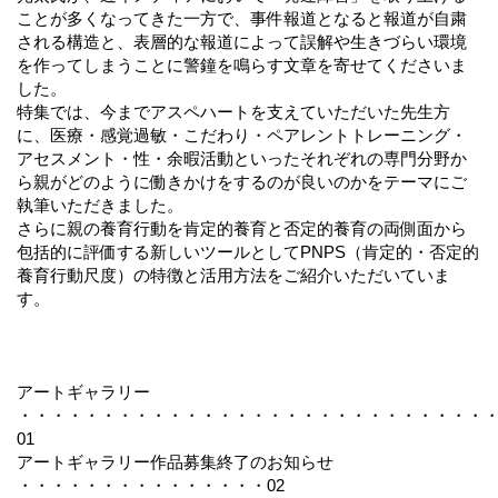
ことが多くなってきた一方で、事件報道となると報道が自粛
される構造と、表層的な報道によって誤解や生きづらい環境
を作ってしまうことに警鐘を鳴らす文章を寄せてくださいま
した。
特集では、今までアスペハートを支えていただいた先生方
に、医療・感覚過敏・こだわり・ペアレントトレーニング・
アセスメント・性・余暇活動といったそれぞれの専門分野か
ら親がどのように働きかけをするのが良いのかをテーマにご
執筆いただきました。
さらに親の養育行動を肯定的養育と否定的養育の両側面から
包括的に評価する新しいツールとしてPNPS（肯定的・否定的
養育行動尺度）の特徴と活用方法をご紹介いただいていま
す。
アートギャラリー
・・・・・・・・・・・・・・・・・・・・・・・・・・・・
01
アートギャラリー作品募集終了のお知らせ
・・・・・・・・・・・・・・・02