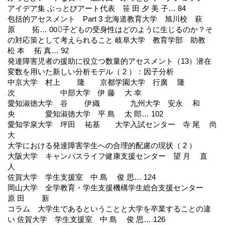
アイデア集 ぶっとびアート代表 笹 田 夕 美 子… 84
包括的アセスメント Part 3 北海道教育大学 旭川校 萩
原 拓… 00⃝子どもの受身性はどのように生じるのか？そ
の対応策として考えられること 岐阜大学 教育学部 助教
松 本 拓 真… 92
発達障害児者の援助に役立つ数量的アセスメント（13）潜在
変数を用いた新しい分析モデル（ 2 ）：因子分析
中京大学 村上 隆 京都学園大学 行廣 隆
次 中部大学 伊 藤 大 幸
愛知淑徳大学 谷 伊織 九州大学 安永 和
央 愛知淑徳大学 平 島 太 郎… 102
愛知学泉大学 坪田 祐基 大学入試センター 寺 尾 尚
大
大学における発達障害学生への合理的配慮の現状（ 2 ）
大阪大学 キャンパスライフ健康支援センター 望 月 直
人
佐賀大学 学生支援室 中 島 俊 思… 124
岡山大学 全学教育・学生支援機構学生総合支援センター
原 田 新
コラム 大学生であるということと大学を卒業することの違
い 佐賀大学 学生支援室 中 島 俊 思… 126