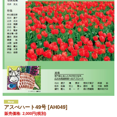
アスぺハート49号
[AH049]
販売価格
:
2,000円
(税別)