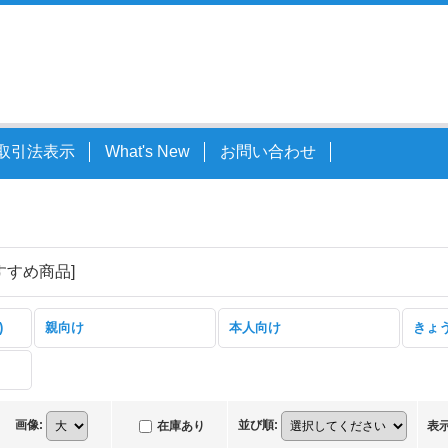
取引法表示
What's New
お問い合わせ
すすめ商品
]
)
親向け
本人向け
きょ
画像
:
並び順
:
在庫あり
表