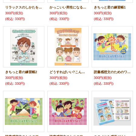
リラックスのしかたをおぼえよう
かっこいい男性になるための10+αの大人ルール
きちっと君の練習帳1
300円
(税別)
300円
(税別)
300円
(税別)
(税込
:
330円)
(税込
:
330円)
(税込
:
330円)
きちっと君の練習帳2
どうすればいい?こんなときあんなとき
読書感想文のためのワークブック 自分のことばを見つけよう!「科学読み物編」
300円
(税別)
300円
(税別)
300円
(税別)
(税込
:
330円)
(税込
:
330円)
(税込
:
330円)