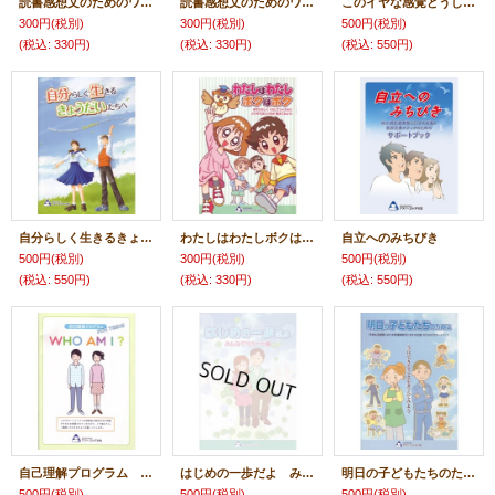
読書感想文のためのワークブック 自分のことばを見つけよう!「物語編」
読書感想文のためのワークブック 自分のことばを見つけよう!「社会読み物編」
このイヤな感覚どうしたらいいの?
300円
(税別)
300円
(税別)
500円
(税別)
(税込
:
330円)
(税込
:
330円)
(税込
:
550円)
自分らしく生きるきょうだいたちへ
わたしはわたしボクはボク
自立へのみちびき
500円
(税別)
300円
(税別)
500円
(税別)
(税込
:
550円)
(税込
:
330円)
(税込
:
550円)
自己理解プログラム FOR TEENS WHO AM I ?
はじめの一歩だよ みんなでサポート編
明日の子どもたちのために
500円
(税別)
500円
(税別)
500円
(税別)