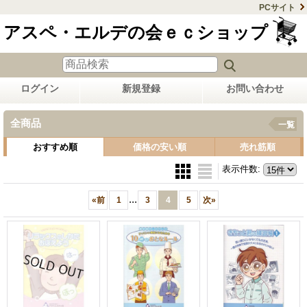
PCサイト
アスペ・エルデの会ｅｃショップ
ログイン
新規登録
お問い合わせ
全商品
一覧
おすすめ順
価格の安い順
売れ筋順
表示件数
:
...
«
前
1
3
4
5
次
»