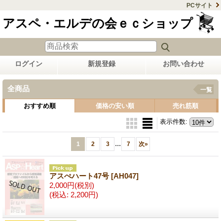
PCサイト
アスペ・エルデの会ｅｃショップ
ログイン
新規登録
お問い合わせ
全商品
一覧
おすすめ順
価格の安い順
売れ筋順
表示件数
:
...
1
2
3
7
次
»
アスぺハート47号
[AH047]
2,000円
(税別)
(税込
:
2,200円)