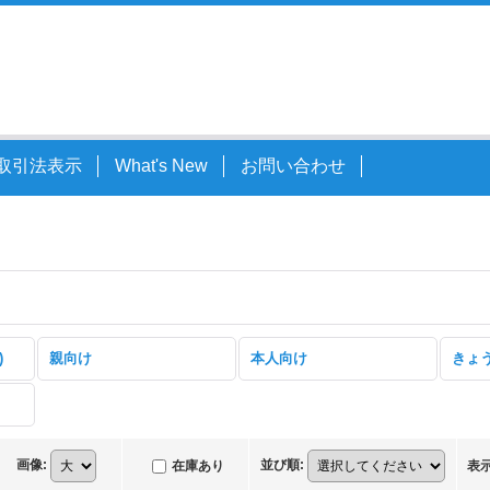
取引法表示
What's New
お問い合わせ
)
親向け
本人向け
きょ
画像
:
並び順
:
在庫あり
表