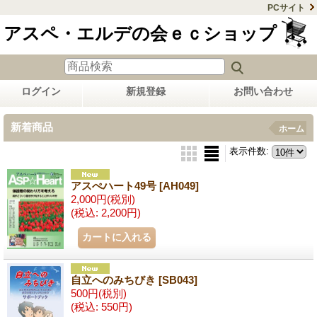
PCサイト
アスペ・エルデの会ｅｃショップ
ログイン
新規登録
お問い合わせ
新着商品
ホーム
表示件数
:
アスぺハート49号
[AH049]
2,000円
(税別)
(税込
:
2,200円)
自立へのみちびき
[SB043]
500円
(税別)
(税込
:
550円)