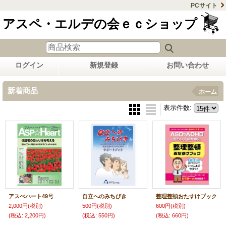
PCサイト
アスペ・エルデの会ｅｃショップ
ログイン
新規登録
お問い合わせ
新着商品
ホーム
表示件数
:
アスぺハート49号
自立へのみちびき
整理整頓おたすけブック
2,000円
(税別)
500円
(税別)
600円
(税別)
(税込
:
2,200円)
(税込
:
550円)
(税込
:
660円)